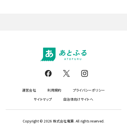
申請上限
証明書・書類
目安
審査・承認
登録情報変更
会社員
対象者
自治体
回数制限
本人確認
自営業
確定申告
発行時期
再登録
データ削除
寄付履歴
SNS連携
通信
通知設定
機種変更
テイクアウト
法人・経費
複数人利用
宿泊
返礼品
サポート
問い合わせ
退会
対象外
データ保存
物販
交通費
運営会社
利用規約
プライバシーポリシー
オプション
返金
ポイント
サイトマップ
自治体向けサイトへ
パッケージツアー
家族利用
商品券
追加料金
飲食
駐車場
セキュリティ
Copyright © 2026 株式会社電算. All rights reserved.