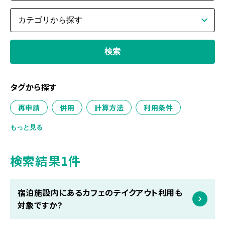
タグから探す
再申請
併用
計算方法
利用条件
仕組み
サービス概要
クーポン
比較
もっと見る
ふるさと納税
あとふる
書類
カメラ
検索結果1件
不具合・エラー
アプリ
レシート
クレジットカード
メールアドレス
ログイン
宿泊施設内にあるカフェのテイクアウト利用も
申請取消
営業時間
修正
税金控除
対象ですか？
上限額
ワンストップ特例
キャンセル