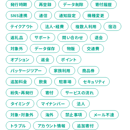
発行時期
再登録
データ削除
寄付履歴
SNS連携
通信
通知設定
機種変更
テイクアウト
法人・経費
複数人利用
宿泊
返礼品
サポート
問い合わせ
退会
対象外
データ保存
物販
交通費
オプション
返金
ポイント
パッケージツアー
家族利用
商品券
追加料金
飲食
駐車場
セキュリティ
紛失・再発行
寄付
サービスの流れ
タイミング
マイナンバー
法人
対象・対象外
海外
禁止事項
メール不達
トラブル
アカウント情報
追加寄付