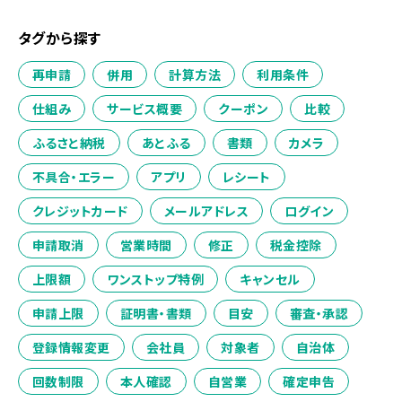
タグから探す
再申請
併用
計算方法
利用条件
仕組み
サービス概要
クーポン
比較
ふるさと納税
あとふる
書類
カメラ
不具合・エラー
アプリ
レシート
クレジットカード
メールアドレス
ログイン
申請取消
営業時間
修正
税金控除
上限額
ワンストップ特例
キャンセル
申請上限
証明書・書類
目安
審査・承認
登録情報変更
会社員
対象者
自治体
回数制限
本人確認
自営業
確定申告